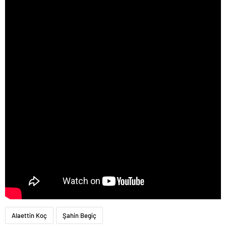
Alaettin Koç
Şahin Begiç