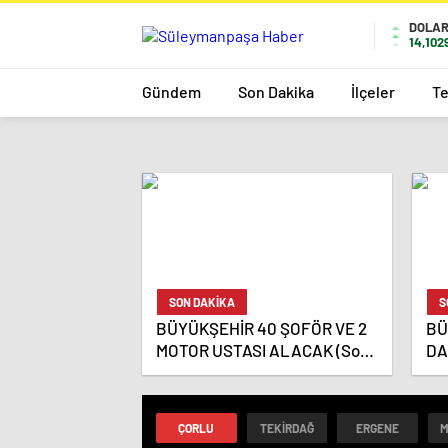
DOLA
14,102
Gündem
Son Dakika
İlçeler
Te
SON DAKİKA
S
BÜYÜKŞEHİR 40 ŞOFÖR VE 2
BÜ
MOTOR USTASI ALACAK (Son
DA
başvuru 14 Kasım)
31 
ÇORLU
TEKIRDAĞ
ERGENE