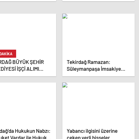
 DAKİKA
RDAĞ BÜYÜK ŞEHİR
Tekirdağ Ramazan:
DİYESİ İŞÇİ ALIMI
Süleymanpaşa İmsakiye
ACAK
2019
rdağ’da Hukukun Nabzı:
Yabancı ilgisini üzerine
uket Vardar ile Hukuki
çeken yerli hisseler