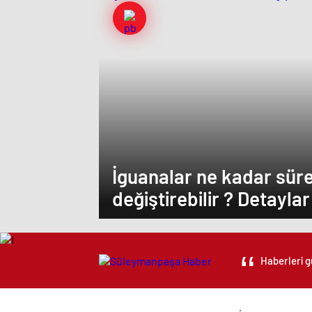
İguanalar ne kadar sür
değiştirebilir ? Detayl
Haberleri g