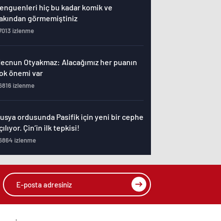
enguenleri hiç bu kadar komik ve
akından görmemiştiniz
7013 izlenme
ecnun Otyakmaz: Alacağımız her puanın
ok önemi var
6816 izlenme
usya ordusunda Pasifik için yeni bir cephe
çılıyor. Çin’in ilk tepkisi!
6864 izlenme
enol Güneş: Arda Turan Milli Takım
ormasını giyebilir
6760 izlenme