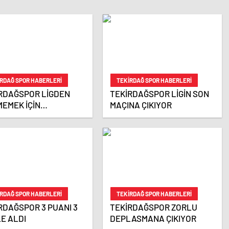
EDİYOR
BAYRAKLARIYLA
DONATMAK İÇİN BAŞKAN
ADAYLIĞINI AÇIKLADI
RDAĞ SPOR HABERLERI
TEKIRDAĞ SPOR HABERLERI
RDAĞSPOR LİGDEN
TEKİRDAĞSPOR LİGİN SON
EMEK İÇİN
MAÇINA ÇIKIYOR
KLISPOR İLE
ŞILAŞACAK
RDAĞ SPOR HABERLERI
TEKIRDAĞ SPOR HABERLERI
RDAĞSPOR 3 PUANI 3
TEKİRDAĞSPOR ZORLU
E ALDI
DEPLASMANA ÇIKIYOR