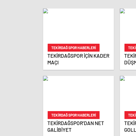
TEKIRDAĞ SPOR HABERLERI
TEKI
TEKİRDAĞSPOR İÇİN KADER
TEKİ
MAÇI
DÜŞM
KAPA
KAR
TEKIRDAĞ SPOR HABERLERI
TEKI
TEKİRDAĞSPOR’DAN NET
TEKİ
GALİBİYET
GOLL