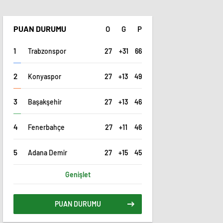
PUAN DURUMU
O
G
P
27
+31
66
Trabzonspor
27
+13
49
Konyaspor
27
+13
46
Başakşehir
27
+11
46
Fenerbahçe
27
+15
45
Adana Demir
Genişlet
PUAN DURUMU