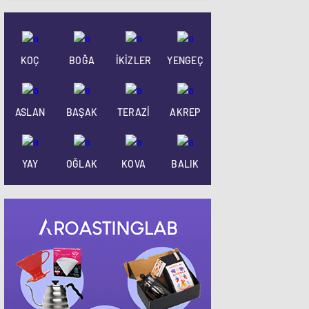
KOÇ
BOĞA
İKİZLER
YENGEÇ
ASLAN
BAŞAK
TERAZİ
AKREP
YAY
OĞLAK
KOVA
BALIK