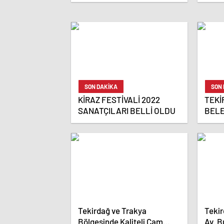
SON DAKİKA
SON
KİRAZ FESTİVALİ 2022
TEKİ
SANATÇILARI BELLİ OLDU
BELE
YAP
Tekirdağ ve Trakya
Teki
Bölgesinde Kaliteli Cam
Av. B