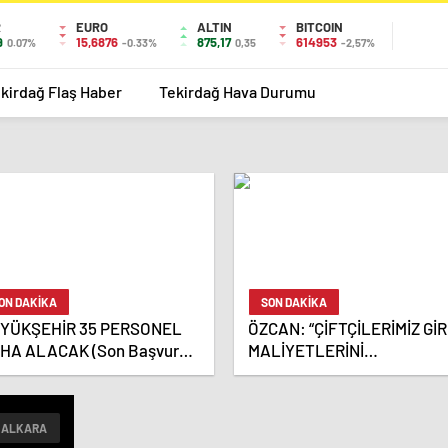
R
EURO
ALTIN
BITCOIN
9
15,6876
875,17
614953
0.07%
-0.33%
0,35
-2,57%
kirdağ Flaş Haber
Tekirdağ Hava Durumu
ON DAKİKA
SON DAKİKA
YÜKŞEHİR 35 PERSONEL
ÖZCAN: “ÇİFTÇİLERİMİZ GİR
HA ALACAK (Son Başvuru
MALİYETLERİNİ
Ekim!)
DÜŞÜNMEDEN ÜRETİM
YAPABİLECEK”
MALKARA