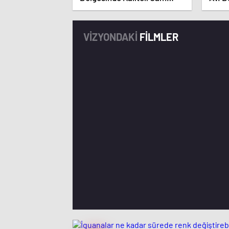
Balkon ve Giyotin
Süreç
Sistemleri: Simge Cam
Balkon
VİZYONDAKİ
FİLMLER