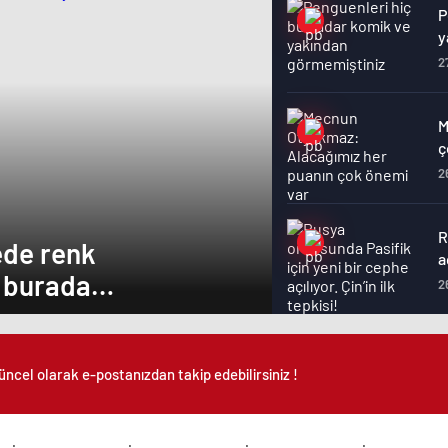
P
y
2
M
ç
2
R
ede renk
a
ar burada…
2
Ş
f
üncel olarak e-postanızdan takip edebilirsiniz !
2