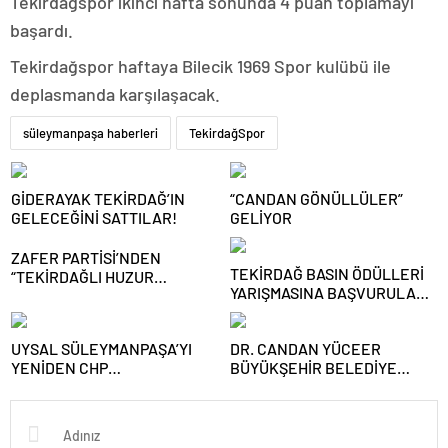
Tekirdağspor ikinci hafta sonunda 4 puan toplamayı
başardı.
Tekirdağspor haftaya Bilecik 1969 Spor kulübü ile
deplasmanda karşılaşacak.
süleymanpaşa haberleri
TekirdağSpor
GİDERAYAK TEKİRDAĞ’IN
“CANDAN GÖNÜLLÜLER”
GELECEĞİNİ SATTILAR!
GELİYOR
ZAFER PARTİSİ’NDEN
TEKİRDAĞ BASIN ÖDÜLLERİ
“TEKİRDAĞLI HUZUR
YARIŞMASINA BAŞVURULAR
BULAMAYACAK” SÖZLERİNE
DEVAM EDİYOR
TOKAT GİBİ CEVAP
UYSAL SÜLEYMANPAŞA’YI
DR. CANDAN YÜCEER
YENİDEN CHP
BÜYÜKŞEHİR BELEDİYE
BAYRAKLARIYLA DONATMAK
BAŞKAN A. ADAYLIĞINI
İÇİN BAŞKAN ADAYLIĞINI
AÇIKLAYACAK
AÇIKLADI