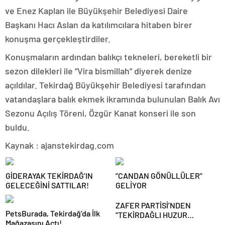
ve Enez Kaplan ile Büyükşehir Belediyesi Daire
Başkanı Hacı Aslan da katılımcılara hitaben birer
konuşma gerçekleştirdiler.
Konuşmaların ardından balıkçı tekneleri, bereketli bir
sezon dilekleri ile ”Vira bismillah” diyerek denize
açıldılar. Tekirdağ Büyükşehir Belediyesi tarafından
vatandaşlara balık ekmek ikramında bulunulan Balık Avı
Sezonu Açılış Töreni, Özgür Kanat konseri ile son
buldu.
Kaynak : ajanstekirdag.com
GİDERAYAK TEKİRDAĞ’IN
“CANDAN GÖNÜLLÜLER”
GELECEĞİNİ SATTILAR!
GELİYOR
ZAFER PARTİSİ’NDEN
PetsBurada, Tekirdağ’da İlk
“TEKİRDAĞLI HUZUR
Mağazasını Açtı!
BULAMAYACAK” SÖZLERİNE