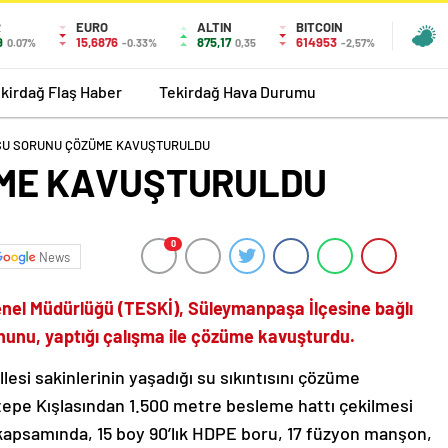
R
EURO
ALTIN
BITCOIN
9
15,6876
875,17
614953
0.07%
-0.33%
0,35
-2,57%
kirdağ Flaş Haber
Tekirdağ Hava Durumu
SU SORUNU ÇÖZÜME KAVUŞTURULDU
ME KAVUŞTURULDU
0
News
enel Müdürlüğü (TESKİ), Süleymanpaşa İlçesine bağlı
nunu, yaptığı çalışma ile çözüme kavuşturdu.
lesi sakinlerinin yaşadığı su sıkıntısını çözüme
tepe Kışlasından 1.500 metre besleme hattı çekilmesi
kapsamında, 15 boy 90’lık HDPE boru, 17 füzyon manşon,