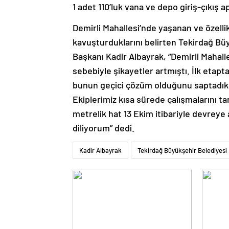
1 adet 110’luk vana ve depo giriş-çıkış ap
Demirli Mahallesi’nde yaşanan ve özell
kavuşturduklarını belirten Tekirdağ B
Başkanı Kadir Albayrak, “Demirli Mahall
sebebiyle şikayetler artmıştı. İlk etapt
bunun geçici çözüm olduğunu saptadık ve
Ekiplerimiz kısa sürede çalışmalarını ta
metrelik hat 13 Ekim itibariyle devreye a
diliyorum” dedi.
Kadir Albayrak
Tekirdağ Büyükşehir Belediyesi