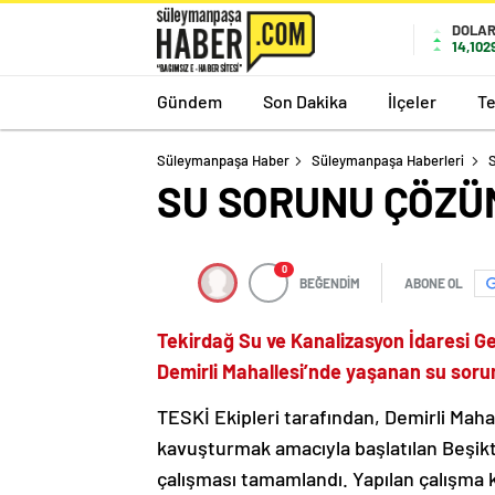
DOLA
14,102
Gündem
Son Dakika
İlçeler
Te
Süleymanpaşa Haber
Süleymanpaşa Haberleri
SU SORUNU ÇÖZÜ
0
BEĞENDİM
ABONE OL
Tekirdağ Su ve Kanalizasyon İdaresi G
Demirli Mahallesi’nde yaşanan su soru
TESKİ Ekipleri tarafından, Demirli Mahal
kavuşturmak amacıyla başlatılan Beşik
çalışması tamamlandı. Yapılan çalışma 