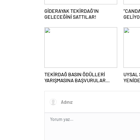
GİDERAYAK TEKİRDAĞ’IN
“CAND
GELECEĞİNİ SATTILAR!
GELİY
TEKİRDAĞ BASIN ÖDÜLLERİ
UYSAL 
YARIŞMASINA BAŞVURULAR
YENİD
DEVAM EDİYOR
DONATM
ADAYLI