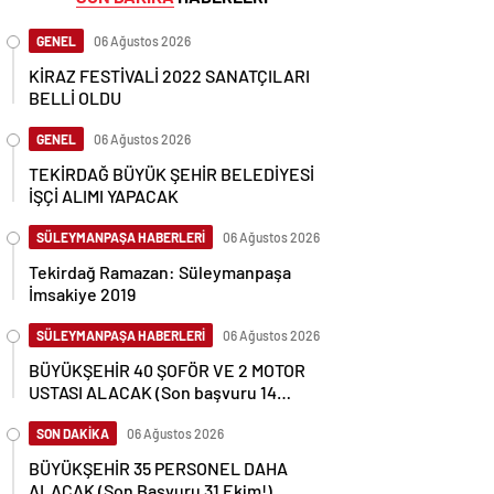
GENEL
06 Ağustos 2026
KİRAZ FESTİVALİ 2022 SANATÇILARI
BELLİ OLDU
GENEL
06 Ağustos 2026
TEKİRDAĞ BÜYÜK ŞEHİR BELEDİYESİ
İŞÇİ ALIMI YAPACAK
SÜLEYMANPAŞA HABERLERİ
06 Ağustos 2026
Tekirdağ Ramazan: Süleymanpaşa
İmsakiye 2019
SÜLEYMANPAŞA HABERLERİ
06 Ağustos 2026
BÜYÜKŞEHİR 40 ŞOFÖR VE 2 MOTOR
USTASI ALACAK (Son başvuru 14
Kasım)
SON DAKİKA
06 Ağustos 2026
BÜYÜKŞEHİR 35 PERSONEL DAHA
ALACAK (Son Başvuru 31 Ekim!)