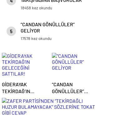
4
DEVAM EDİYOR
18458 kez okundu
“CANDAN GÖNÜLLÜLER”
GELİYOR
5
17578 kez okundu
GİDERAYAK
“CANDAN
TEKİRDAĞ’IN
GÖNÜLLÜLER”
GELECEĞİNİ
GELİYOR
SATTILAR!