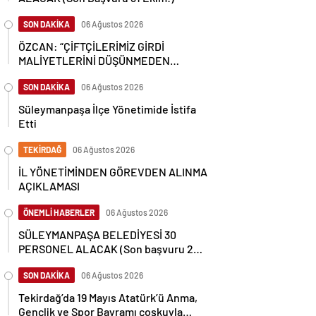
SON DAKİKA
06 Ağustos 2026
ÖZCAN: “ÇİFTÇİLERİMİZ GİRDİ
MALİYETLERİNİ DÜŞÜNMEDEN
ÜRETİM YAPABİLECEK”
SON DAKİKA
06 Ağustos 2026
Süleymanpaşa İlçe Yönetimide İstifa
Etti
TEKİRDAĞ
06 Ağustos 2026
İL YÖNETİMİNDEN GÖREVDEN ALINMA
AÇIKLAMASI
ÖNEMLİ HABERLER
06 Ağustos 2026
SÜLEYMANPAŞA BELEDİYESİ 30
PERSONEL ALACAK (Son başvuru 28
Ağustos)
SON DAKİKA
06 Ağustos 2026
Tekirdağ’da 19 Mayıs Atatürk’ü Anma,
Gençlik ve Spor Bayramı çoşkuyla