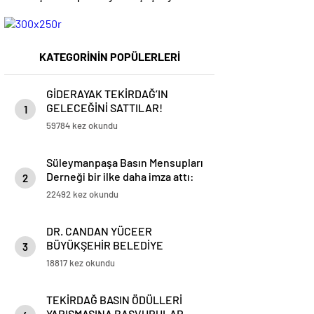
kutlandı￼
KATEGORİNİN POPÜLERLERİ
GİDERAYAK TEKİRDAĞ’IN
GELECEĞİNİ SATTILAR!
1
59784 kez okundu
Süleymanpaşa Basın Mensupları
Derneği bir ilke daha imza attı:
2
Gazetecilere Drone Eğitimi
22492 kez okundu
DR. CANDAN YÜCEER
BÜYÜKŞEHİR BELEDİYE
3
BAŞKAN A. ADAYLIĞINI
18817 kez okundu
AÇIKLAYACAK
TEKİRDAĞ BASIN ÖDÜLLERİ
YARIŞMASINA BAŞVURULAR