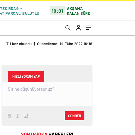
AKŞAM'A
TEKIRDAĞ
19:01
KALAN SÜRE
4°
PARÇALI BULUTLU
711 kez okundu
|
Güncelleme: 14 Ekim 2022 16:16
HIZLI YORUM YAP
GÖNDER
SON DAKİKA
HABERLERİ