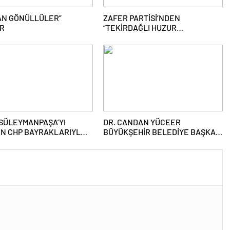
AN GÖNÜLLÜLER”
ZAFER PARTİSİ’NDEN
OR
“TEKİRDAĞLI HUZUR
BULAMAYACAK” SÖZLERİNE
TOKAT GİBİ CEVAP
SÜLEYMANPAŞA’YI
DR. CANDAN YÜCEER
EN CHP BAYRAKLARIYLA
BÜYÜKŞEHİR BELEDİYE BAŞKAN
AK İÇİN BAŞKAN
A. ADAYLIĞINI AÇIKLAYACAK
ĞINI AÇIKLADI