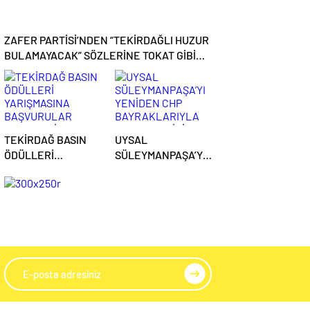
ZAFER PARTİSİ’NDEN “TEKİRDAĞLI HUZUR
BULAMAYACAK” SÖZLERİNE TOKAT GİBİ
CEVAP
TEKİRDAĞ BASIN
UYSAL
ÖDÜLLERİ
SÜLEYMANPAŞA’YI
YARIŞMASINA
YENİDEN CHP
BAŞVURULAR
BAYRAKLARIYLA
DEVAM EDİYOR
DONATMAK İÇİN
BAŞKAN
ADAYLIĞINI
AÇIKLADI