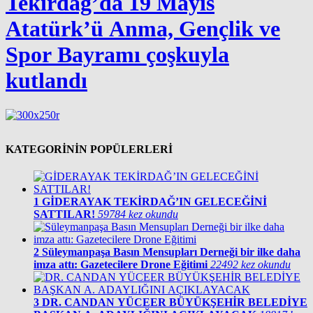
Tekirdağ’da 19 Mayıs
Atatürk’ü Anma, Gençlik ve
Spor Bayramı çoşkuyla
kutlandı￼
KATEGORİNİN POPÜLERLERİ
1
GİDERAYAK TEKİRDAĞ’IN GELECEĞİNİ
SATTILAR!
59784 kez okundu
2
Süleymanpaşa Basın Mensupları Derneği bir ilke daha
imza attı: Gazetecilere Drone Eğitimi
22492 kez okundu
3
DR. CANDAN YÜCEER BÜYÜKŞEHİR BELEDİYE