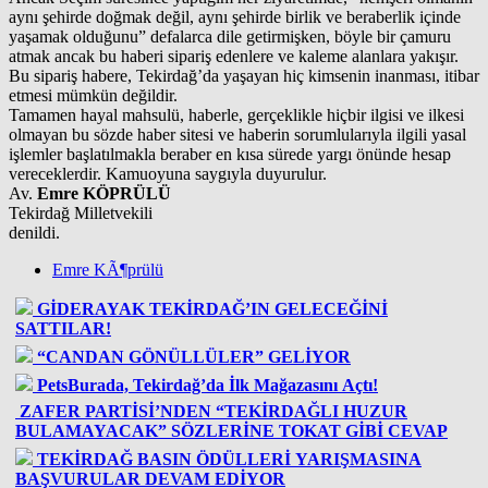
aynı şehirde doğmak değil, aynı şehirde birlik ve beraberlik içinde
yaşamak olduğunu” defalarca dile getirmişken, böyle bir çamuru
atmak ancak bu haberi sipariş edenlere ve kaleme alanlara yakışır.
Bu sipariş habere, Tekirdağ’da yaşayan hiç kimsenin inanması, itibar
etmesi mümkün değildir.
Tamamen hayal mahsulü, haberle, gerçeklikle hiçbir ilgisi ve ilkesi
olmayan bu sözde haber sitesi ve haberin sorumlularıyla ilgili yasal
işlemler başlatılmakla beraber en kısa sürede yargı önünde hesap
vereceklerdir. Kamuoyuna saygıyla duyurulur.
Av.
Emre KÖPRÜLÜ
Tekirdağ Milletvekili
denildi.
Emre KÃ¶prülü
GİDERAYAK TEKİRDAĞ’IN GELECEĞİNİ
SATTILAR!
“CANDAN GÖNÜLLÜLER” GELİYOR
PetsBurada, Tekirdağ’da İlk Mağazasını Açtı!
ZAFER PARTİSİ’NDEN “TEKİRDAĞLI HUZUR
BULAMAYACAK” SÖZLERİNE TOKAT GİBİ CEVAP
TEKİRDAĞ BASIN ÖDÜLLERİ YARIŞMASINA
BAŞVURULAR DEVAM EDİYOR