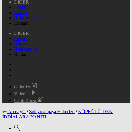
DİĞER
İletişim
Künye
Hakkımızda
Reklam
DİĞER
İletişim
Künye
Hakkımızda
Reklam
Galeriler
Videolar
Canlı Borsa
Anasayfa
/
Süleymanpaşa Haberleri
/
KÖPRÜLÜ’DEN
İDDİALARA YANIT!