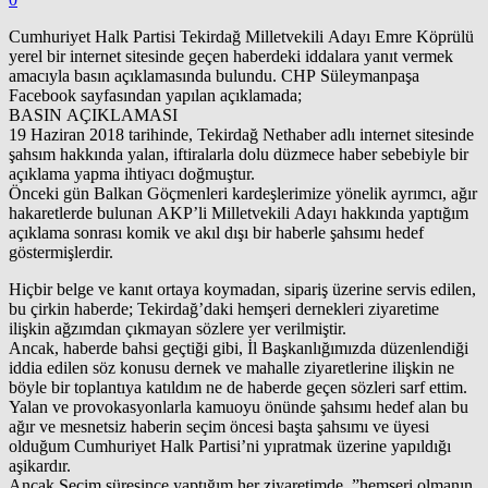
Cumhuriyet Halk Partisi Tekirdağ Milletvekili Adayı Emre Köprülü
yerel bir internet sitesinde geçen haberdeki iddalara yanıt vermek
amacıyla basın açıklamasında bulundu. CHP Süleymanpaşa
Facebook sayfasından yapılan açıklamada;
BASIN AÇIKLAMASI
19 Haziran 2018 tarihinde, Tekirdağ Nethaber adlı internet sitesinde
şahsım hakkında yalan, iftiralarla dolu düzmece haber sebebiyle bir
açıklama yapma ihtiyacı doğmuştur.
Önceki gün Balkan Göçmenleri kardeşlerimize yönelik ayrımcı, ağır
hakaretlerde bulunan AKP’li Milletvekili Adayı hakkında yaptığım
açıklama sonrası komik ve akıl dışı bir haberle şahsımı hedef
göstermişlerdir.
Hiçbir belge ve kanıt ortaya koymadan, sipariş üzerine servis edilen,
bu çirkin haberde; Tekirdağ’daki hemşeri dernekleri ziyaretime
ilişkin ağzımdan çıkmayan sözlere yer verilmiştir.
Ancak, haberde bahsi geçtiği gibi, İl Başkanlığımızda düzenlendiği
iddia edilen söz konusu dernek ve mahalle ziyaretlerine ilişkin ne
böyle bir toplantıya katıldım ne de haberde geçen sözleri sarf ettim.
Yalan ve provokasyonlarla kamuoyu önünde şahsımı hedef alan bu
ağır ve mesnetsiz haberin seçim öncesi başta şahsımı ve üyesi
olduğum Cumhuriyet Halk Partisi’ni yıpratmak üzerine yapıldığı
aşikardır.
Ancak Seçim süresince yaptığım her ziyaretimde, ”hemşeri olmanın