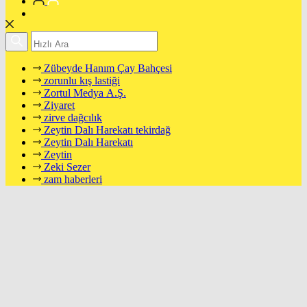
Zübeyde Hanım Çay Bahçesi
zorunlu kış lastiği
Zortul Medya A.Ş.
Ziyaret
zirve dağcılık
Zeytin Dalı Harekatı tekirdağ
Zeytin Dalı Harekatı
Zeytin
Zeki Sezer
zam haberleri