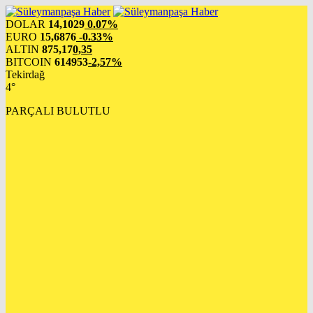
DOLAR
14,1029
0.07%
EURO
15,6876
-0.33%
ALTIN
875,17
0,35
BITCOIN
614953
-2,57%
Tekirdağ
4°
PARÇALI BULUTLU