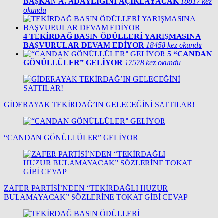
BAŞKAN A. ADAYLIĞINI AÇIKLAYACAK
18817 kez
okundu
4
TEKİRDAĞ BASIN ÖDÜLLERİ YARIŞMASINA
BAŞVURULAR DEVAM EDİYOR
18458 kez okundu
5
“CANDAN
GÖNÜLLÜLER” GELİYOR
17578 kez okundu
GİDERAYAK TEKİRDAĞ’IN GELECEĞİNİ SATTILAR!
“CANDAN GÖNÜLLÜLER” GELİYOR
ZAFER PARTİSİ’NDEN “TEKİRDAĞLI HUZUR
BULAMAYACAK” SÖZLERİNE TOKAT GİBİ CEVAP