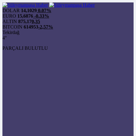
DOLAR
14,1029
0.07%
EURO
15,6876
-0.33%
ALTIN
875,17
0,35
BITCOIN
614953
-2,57%
Tekirdağ
4°
PARÇALI BULUTLU