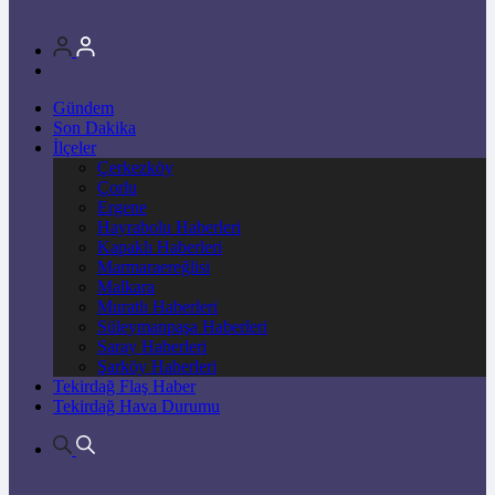
Gündem
Son Dakika
İlçeler
Çerkezköy
Çorlu
Ergene
Hayrabolu Haberleri
Kapaklı Haberleri
Marmaraereğlisi
Malkara
Muratlı Haberleri
Süleymanpaşa Haberleri
Saray Haberleri
Şarköy Haberleri
Tekirdağ Flaş Haber
Tekirdağ Hava Durumu