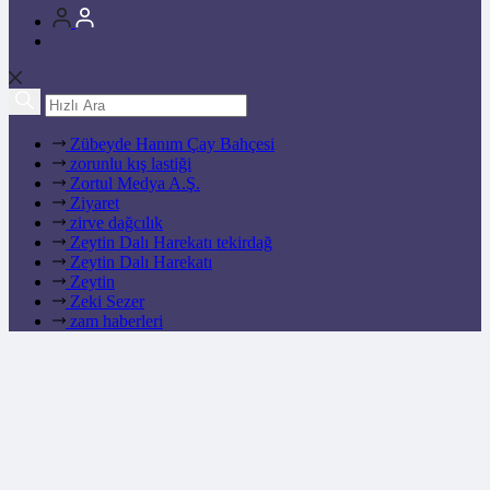
Zübeyde Hanım Çay Bahçesi
zorunlu kış lastiği
Zortul Medya A.Ş.
Ziyaret
zirve dağcılık
Zeytin Dalı Harekatı tekirdağ
Zeytin Dalı Harekatı
Zeytin
Zeki Sezer
zam haberleri