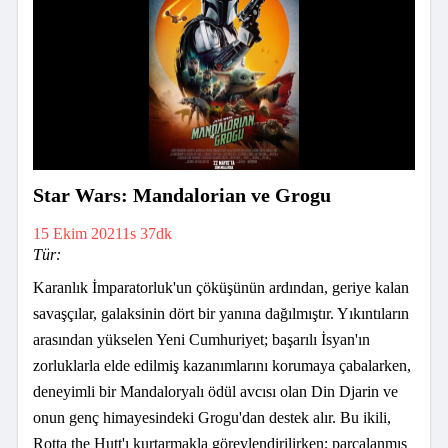
Star Wars: Mandalorian ve Grogu
15 Ekim 2021
1s 37dk
Tür:
Karanlık İmparatorluk'un çöküşünün ardından, geriye kalan
savaşçılar, galaksinin dört bir yanına dağılmıştır. Yıkıntıların
arasından yükselen Yeni Cumhuriyet; başarılı İsyan'ın
zorluklarla elde edilmiş kazanımlarını korumaya çabalarken,
deneyimli bir Mandaloryalı ödül avcısı olan Din Djarin ve
onun genç himayesindeki Grogu'dan destek alır. Bu ikili,
Rotta the Hutt'ı kurtarmakla görevlendirilirken; parçalanmış