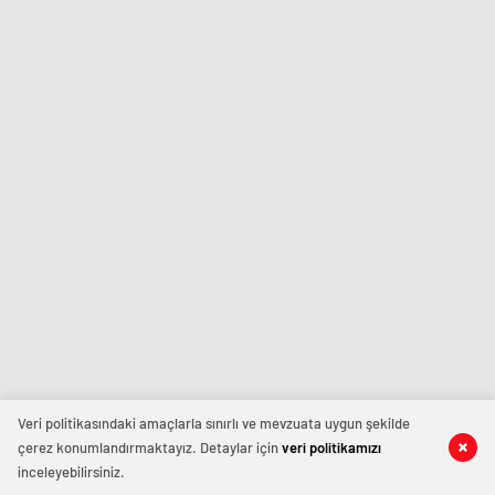
Veri politikasındaki amaçlarla sınırlı ve mevzuata uygun şekilde
çerez konumlandırmaktayız. Detaylar için
veri politikamızı
inceleyebilirsiniz.