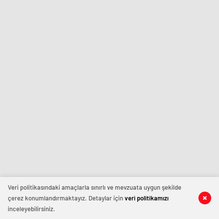
Veri politikasındaki amaçlarla sınırlı ve mevzuata uygun şekilde
çerez konumlandırmaktayız. Detaylar için
veri politikamızı
inceleyebilirsiniz.